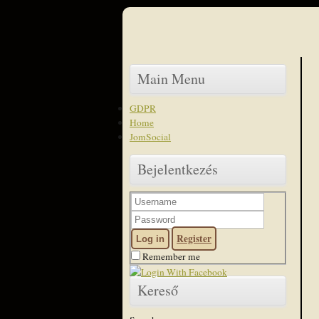
Main Menu
GDPR
Home
JomSocial
Bejelentkezés
Register
Log in
Remember me
Kereső