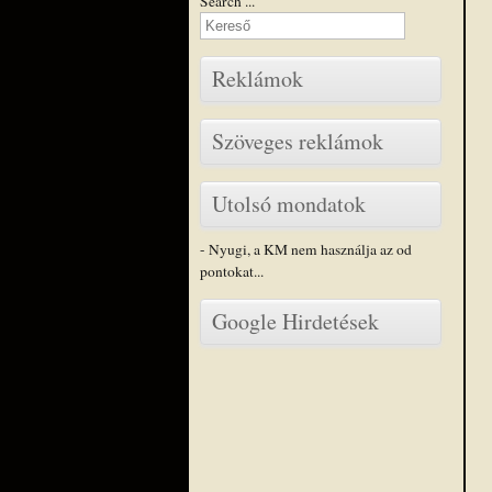
Search ...
Reklámok
Szöveges reklámok
Utolsó mondatok
- Nyugi, a KM nem használja az od
pontokat...
Google Hirdetések