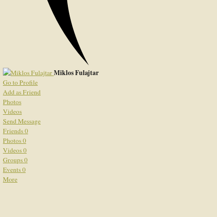
Miklos Fulajtar
Go to Profile
Add as Friend
Photos
Videos
Send Message
Friends
0
Photos
0
Videos
0
Groups
0
Events
0
More