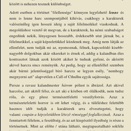
között is nehezen tesznek különbséget.
lenne
Adott esetben a történet "főellensége" könnyen legyőzhető
és
nem is lenne harc szempontjából kihívás, csakhogy a karakterek
valószínűleg igen hosszú ideig a saját félelmeikkel viaskodnak. A
megoldáshoz vezető út megvan, de a karakterek, ha némi szabadságot
engedünk nekik, lényegesen hosszabb, érdekesebb utat járnak be, a
félelmeikkel, a saját képzeletükkel küzdenek meg. Amíg nem látják az
ellenfelet, nem tudják mi az, nyomoznak, félnek, kapcsolódó kisebb-
nagyobb dolgokban akár sikereket is érnek el, addig a kalandban éles
kontrasztot látnak azok között akiket le tudnak győzni, és aközött
akivel harcra sincs reményük. Az pedig, hogy az ellenféllel szemben
akár bármi jelentősséggel bíró harcra se legyen esély, "nemhogy
megnyerni azt" alapvetően a Call of Cthulhu egyik sajátossága.
Persze a ravasz kalandmester
három
pólust is ábrázol. Azt akivel
harcolsz, azt akitől félsz, és azt aki e közben ott ólálkodik, nem tudsz
róla, és egy plusz természetfeletti veszélyforrás. Azaz a
természetefeletti horror is ott lehet végig, és a túléléshez felettébb
hasznos időt tudják a karakterek arra elvesztegetni, hogy
valami
csupán a képzeletükben létező rémséggel foglalkozinak.
Azaz a
fenntartott félelem, a feszültség, és az azt kiegészítő ilyedtség is része a
történetnek. Mint az előtte / utána látható, megtapasztalható sokféle