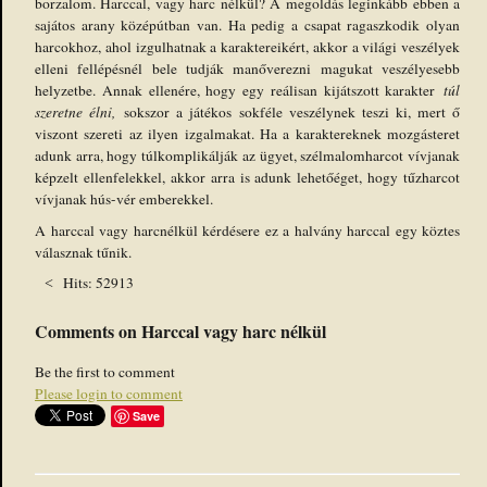
borzalom. Harccal, vagy harc nélkül? A megoldás leginkább ebben a
sajátos arany középútban van. Ha pedig a csapat ragaszkodik olyan
harcokhoz, ahol izgulhatnak a karaktereikért, akkor a világi veszélyek
elleni fellépésnél bele tudják manőverezni magukat veszélyesebb
helyzetbe. Annak ellenére, hogy egy reálisan kijátszott karakter
túl
szeretne élni,
sokszor a játékos sokféle veszélynek teszi ki, mert ő
viszont szereti az ilyen izgalmakat. Ha a karaktereknek mozgásteret
adunk arra, hogy túlkomplikálják az ügyet, szélmalomharcot vívjanak
képzelt ellenfelekkel, akkor arra is adunk lehetőéget, hogy tűzharcot
vívjanak hús-vér emberekkel.
A harccal vagy harcnélkül kérdésere ez a halvány harccal egy köztes
válasznak tűnik.
Hits: 52913
Comments on Harccal vagy harc nélkül
Be the first to comment
Please login to comment
Save