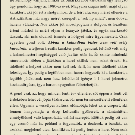
úgy gondolta, hogy az 1980-as évek Magyarországán indít majd olyan
karaktert, aki jól ért a shotgunhoz, de a leírt alacsony méret ellenére a
statisztikában már nagy méret szerepelt a "sok hp miatt", nem dobva,
hanem választva. Nos akkor jót mosolyogtam a dolgon, és kezdtem
érteni máshol is miért olyan a leányzó játéka, és egyik szerkesztő
társunk, aki más oldalról ismerte a hölgyet mire figyelmeztett. Csak
Abban a kalandban biztos nem volt esély
egyetlen gond volt.
harcolnia,
a teljesen irreális karakter, pedig igencsak feltűnő volt, még
a kalandmesteri segítséggel való javítás után is. És szinte mindenki
rámutatott: Ebben a játékban a harci skillek nem sokat érnek. Ha
túlélhető a helyzet akkor nem kell sok skill, ha nem túlélhető akkor
felesleges. Így pedig a legtöbben nem harcra hegyezik ki a karaktert, a
legtöbb játékosnak nem lesz feltétlenül igénye 1-1 harci jelenetre,
kockacsörgésre, így a harcot nyugodtan félretehetjük.
A gond csak az, hogy minden fenti érv ellenére, sőt éppen a fenti cél
érdekében lehet cél jópár tűzharcra, bár nem természetfeletti ellenfelek
ellen. Ugyanis a veszélyes kultusz előszobája lehet az a csoport, aki
fennen hangoztatja a drog kulturális gyökereit, a sámánhittel,
elmélyüléssel való kapcsolatát, vallási szerepét. Előttük pedig ott van
egy csomó más is, például a fogyasztók, a dealerek, a bandák, az
azokkal megjelenő utcai konfliktus. Itt pedig fontos a harc. Nem csak