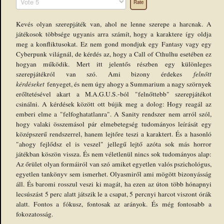
Rate
Kevés olyan szerepjáték van, ahol ne lenne szerepe a harcnak. A
játékosok többsége ugyanis arra számít, hogy a karaktere így oldja
meg a konfliktusokat. Ez nem gond mondjuk egy Fantasy vagy egy
Cyberpunk világnál, de kérdés az, hogy a Call of Cthulhu esetében ez
hogyan működik. Mert itt jelentős részben egy különleges
szerepjátékról van szó. Ami bizony érdekes
felnőtt
kérdéseket
fenyeget, és nem úgy ahogy a Summarium a nagy szörnyek
erőltetésével akart a M.A.G.U.S.-ból "felnőttebb" szerepjátékot
csinálni. A kérdések között ott bújik meg a dolog: Hogy reagál az
emberi elme a "felfoghatatlanra". A Sanity rendszer nem arról szól,
hogy valaki összemásol pár elmebetegség tudományos leírását egy
középszerű rendszerrel, hanem lejtőre teszi a karaktert. És a hasonló
"ahogy fejlődsz el is veszel" jellegű lejtő azóta sok más horror
játékban köszön vissza. És nem véletlenül nincs sok tudományos alap:
Az őrület olyan formáiról van szó amiket egyetlen valós pszichológus,
egyetlen tankönyv sem ismerhet. Olyasmiről ami mögött bizonyásság
áll. És baromi rosszul veszi ki magát, ha ezen az úton több hónapnyi
lecsúszást 5 perc alatt játszik le a csapat, 5 percnyi harcot viszont órák
alatt. Fontos a fókusz, fontosak az arányok. És még fontosabb a
fokozatosság.