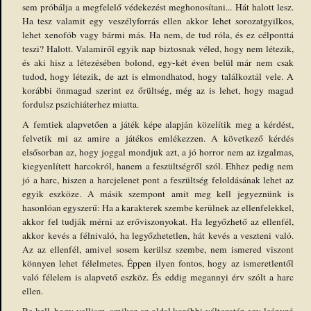
sem próbálja a megfelelő védekezést meghonosítani... Hát halott lesz.
Ha tesz valamit egy veszélyforrás ellen akkor lehet sorozatgyilkos,
lehet xenofób vagy bármi más. Ha nem, de tud róla, és ez célponttá
teszi? Halott. Valamiről egyik nap biztosnak véled, hogy nem létezik,
és aki hisz a létezésében bolond, egy-két éven belül már nem csak
tudod, hogy létezik, de azt is elmondhatod, hogy találkoztál vele. A
korábbi önmagad szerint ez őrültség, még az is lehet, hogy magad
fordulsz pszichiáterhez miatta.
A femtiek alapvetően a játék képe alapján közelítik meg a kérdést,
felvetik mi az amire a játékos emlékezzen. A következő kérdés
elsősorban az, hogy joggal mondjuk azt, a jó horror nem az izgalmas,
kiegyenlített harcokról, hanem a feszültségről szól. Ehhez pedig nem
jó a harc, hiszen a harcjelenet pont a feszültség feloldásának lehet az
egyik eszköze. A másik szempont amit meg kell jegyeznünk is
hasonlóan egyszerű: Ha a karakterek szembe kerülnek az ellenfelekkel,
akkor fel tudják mérni az erőviszonyokat. Ha legyőzhető az ellenfél,
akkor kevés a félnivaló, ha legyőzhetetlen, hát kevés a veszteni való.
Az az ellenfél, amivel sosem kerülsz szembe, nem ismered viszont
könnyen lehet félelmetes. Éppen ilyen fontos, hogy az ismeretlentől
való félelem is alapvető eszköz. És eddig megannyi érv szólt a harc
ellen.
Be kell, hogy valljam, amikor az oldal korábbi változatán egy leányzó