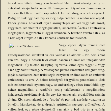
tudod vele hitetni, hogy van természetfeletti. Ami rémség pedig az
aktákból kirajzolódik nem áll önmagában: Gyanúsan összecseng a
természetfelettivel való kapcsolatot kereső drogosok élményeivel.
Pedig az csak egy bad trip, és meg tudja erősíteni a rendőr rémképeit.
Ehhez jönnek Lovecraft olyan szörnyetegei amivel vagy találkozol,
vagy nem. Az ellenfél megfoghatatlan, ismeretlen. És éles a kontraszt a
megfogható, legyőzhető világgal szemben. A harchoz vezető akták, és
a rémképet kirajzoló akták között a kontraszt fontos lehet.
Vagy éppen ilyen remek eset
lehet, ha egy "ódon
kastélyszállóban időnként valóra vállnak az álmok"... No nem arról
van szó, hogy a hosszú távú célok, hanem az amit ott "megálmodsz
magadnak". Új telefon, új laptop, új verda, különleges reggeli... Vagy
akár egy halott feleség. A valóságban persze ismeretlen designer drog,
jópár tudatalattira ható trükk segít irányítani az álmokat és az emberek
emlékeznek is erre. A halott feleségről bérgyilkos gondoskodik. Sok
más emberre utaló nyomot hagy, az emberek egy része ismétlődik, így
nehéz megtalálni, a rendőrök pedig találkoznak a megálmodott
halálesetek problémájával. És egy-két ember aki érdeklődött szintén
eltűnt. Kb. nyomtalanul, de a "csoda" és pár más apróság vonzotta az
önjelölt látnokokat, de a drogok spirituális szerepét erőltetőket. A
vallomások egy része olyanoktól van akik a bad trip és a valóság