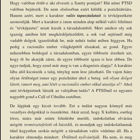
Hogy valóban őrült-e aki elveszti a Sanity pontjait? Hát némi PTSD
valóban bejátszik. De nem elsősorban ezért küldik a pszichiátriára.
valós tapasztalatait
Hanem azért, mert a karakter
is tévképzetként
azonosítják. Mert a karakter a (nem minden alap nélkül való) félelmei
és "tévképzetei" miatt kiesik a társadalomból. Mert amikor oly sok
igazság amiben hitt megkérdőjeleződött, a sok vad sejtésnél még
vadabb dolgok igazolódtak be, már nehéz tudni miben higgyen. Ha
pedig a racionális ember világképétől elszakad, az gond. Egyre
nehezebben boldogul a társadalomban, egyre többször érezheti azt,
hogy őt be akarják zárni, de egyre többször igaza is lesz ebben. De
ugye tudjuk, hogy ezzel már meg is van a diagnózis alapja? A karakter
lába alól kicsúszik a talaj, tényleg nem lesz játszható. De vajon hány
olyan őrültséget ismer egy pszichiáter ahol a beteg
sok olyan dolgot
látott, ismert meg, ami létét a racionális ember okkal utasítja el?
Ahol
ami tévképzetnek látszik az valójában tudás? A PTSDnél ez ugyanis
nagyobb gond a Call of Cthulhu esetében.
De lépjünk egy kicsit tovább. Ezt a tudást nagyon könnyű más
veszélyes dolgokkal is összekötni. Akár azzal, hogy X kultúra, esetleg
törzs, mára már szinte feledésbe merült, indokolatlan elvárása
mögött
természetefeletti ok húzódik,
és mondjuk egy indokolatlannak
tűnő kegyetlen szokás mögött a társadalom valós védelme áll. Ha a
karakter elmondja mindezt:
Őrültnek nyilvánítják.
Ha nem, és meg