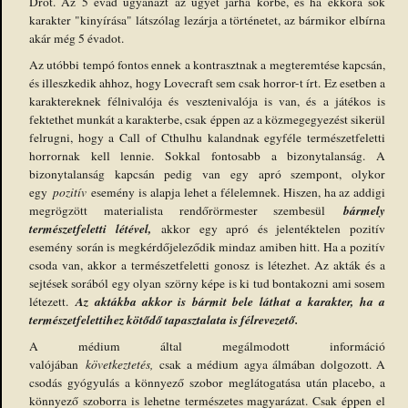
Drót. Az 5 évad ugyanazt az ügyet járha körbe, és ha ekkora sok
karakter "kinyírása" látszólag lezárja a történetet, az bármikor elbírna
akár még 5 évadot.
Az utóbbi tempó fontos ennek a kontrasztnak a megteremtése kapcsán,
és illeszkedik ahhoz, hogy Lovecraft sem csak horror-t írt. Ez esetben a
karaktereknek félnivalója és vesztenivalója is van, és a játékos is
fektethet munkát a karakterbe, csak éppen az a közmegegyezést sikerül
felrugni, hogy a Call of Cthulhu kalandnak egyféle természetfeletti
horrornak kell lennie. Sokkal fontosabb a bizonytalanság. A
bizonytalanság kapcsán pedig van egy apró szempont, olykor
egy
pozitív
esemény is alapja lehet a félelemnek. Hiszen, ha az addigi
bármely
megrögzött materialista rendőrörmester szembesül
természetfeletti létével,
akkor egy apró és jelentéktelen pozitív
esemény során is megkérdőjeleződik mindaz amiben hitt. Ha a pozitív
csoda van, akkor a természetfeletti gonosz is létezhet. Az akták és a
sejtések sorából egy olyan szörny képe is ki tud bontakozni ami sosem
Az aktákba akkor is bármit bele láthat a karakter, ha a
létezett.
természetfelettihez kötődő tapasztalata is félrevezető.
A médium által megálmodott információ
valójában
következtetés,
csak a médium agya álmában dolgozott. A
csodás gyógyulás a könnyező szobor meglátogatása után placebo, a
könnyező szoborra is lehetne természetes magyarázat. Csak éppen el