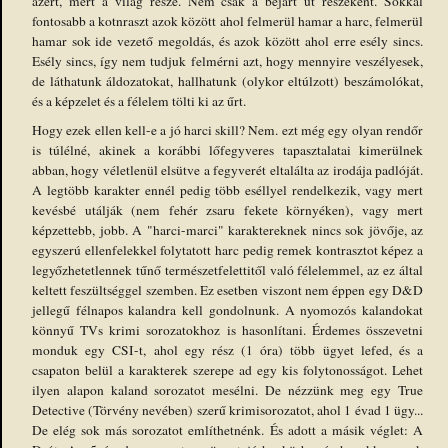
azért, mert a világ része. Nem csak a bejárt út részeként. Sokkal
fontosabb a kotnraszt azok között ahol felmerül hamar a harc, felmerül
hamar sok ide vezető megoldás, és azok között ahol erre esély sincs.
Esély sincs, így nem tudjuk felmérni azt, hogy mennyire veszélyesek,
de láthatunk áldozatokat, hallhatunk (olykor eltúlzott) beszámolókat,
és a képzelet és a félelem tölti ki az űrt.
Hogy ezek ellen kell-e a jó harci skill? Nem. ezt még egy olyan rendőr
is túlélné, akinek a korábbi lőfegyveres tapasztalatai kimerülnek
abban, hogy véletlenül elsütve a fegyverét eltalálta az irodája padlóját.
A legtöbb karakter ennél pedig több eséllyel rendelkezik, vagy mert
kevésbé utálják (nem fehér zsaru fekete környéken), vagy mert
képzettebb, jobb. A "harci-marci" karaktereknek nincs sok jövője, az
egyszerú ellenfelekkel folytatott harc pedig remek kontrasztot képez a
legyőzhetetlennek tűnő természetfelettitől való félelemmel, az ez által
keltett feszültséggel szemben. Ez esetben viszont nem éppen egy D&D
jellegű félnapos kalandra kell gondolnunk. A nyomozós kalandokat
könnyű TVs krimi sorozatokhoz is hasonlítani. Érdemes összevetni
monduk egy CSI-t, ahol egy rész (1 óra) több ügyet lefed, és a
csapaton belül a karakterek szerepe ad egy kis folytonosságot. Lehet
ilyen alapon kaland sorozatot mesélni. De nézzünk meg egy True
Detective (Törvény nevében) szerű krimisorozatot, ahol 1 évad 1 ügy...
De elég sok más sorozatot említhetnénk. És adott a másik véglet: A