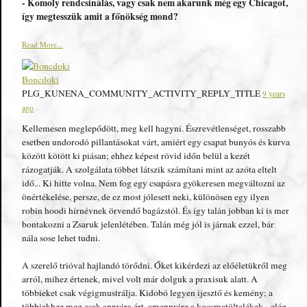
- Komoly rendcsinálás, vagy csak nem akarunk még egy Chicagot,
így megtesszük amit a főnökség mond?
Read More...
Boncdoki
PLG_KUNENA_COMMUNITY_ACTIVITY_REPLY_TITLE
9 years
ago
Kellemesen meglepődött, meg kell hagyni. Észrevétlenséget, rosszabb
esetben undorodó pillantásokat várt, amiért egy csapat bunyós és kurva
között kötött ki piásan; ehhez képest rövid időn belül a kezét
rázogatják. A szolgálata többet látszik számítani mint az azóta eltelt
idő... Ki hitte volna. Nem fog egy csapásra gyökeresen megváltozni az
önértékelése, persze, de ez most jólesett neki, különösen egy ilyen
robin hoodi hírnévnek örvendő bagázstól. És így talán jobban ki is mer
bontakozni a Zsaruk jelenlétében. Talán még jól is járnak ezzel, bár
nála sose lehet tudni.
A szerelő trióval hajlandó törődni. Őket kikérdezi az előéletükről meg
arról, mihez értenek, mivel volt már dolguk a praxisuk alatt. A
többieket csak végigmustrálja. Kidobó legyen ijesztő és kemény; a
többiekhez meg csak annyira ért, amennyire a kocsmatöltelékek - elég