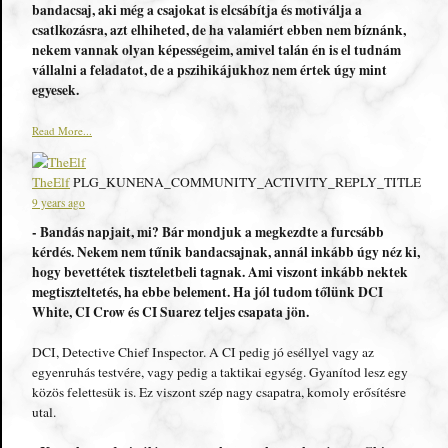
bandacsaj, aki még a csajokat is elcsábítja és motiválja a
csatlkozásra, azt elhiheted, de ha valamiért ebben nem bíznánk,
nekem vannak olyan képességeim, amivel talán én is el tudnám
vállalni a feladatot, de a pszihikájukhoz nem értek úgy mint
egyesek.
Read More...
TheElf
PLG_KUNENA_COMMUNITY_ACTIVITY_REPLY_TITLE
9 years ago
- Bandás napjait, mi? Bár mondjuk a megkezdte a furcsább
kérdés. Nekem nem tűnik bandacsajnak, annál inkább úgy néz ki,
hogy bevettétek tiszteletbeli tagnak. Ami viszont inkább nektek
megtiszteltetés, ha ebbe belement. Ha jól tudom tőlünk DCI
White, CI Crow és CI Suarez teljes csapata jön.
DCI, Detective Chief Inspector. A CI pedig jó eséllyel vagy az
egyenruhás testvére, vagy pedig a taktikai egység. Gyanítod lesz egy
közös felettesük is. Ez viszont szép nagy csapatra, komoly erősítésre
utal.