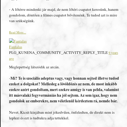
- A lőtérre mindenki jár majd, de nem lőtéri csapatot keresünk, hanem
gondolom, döntően a filmes csapatot bővítenénk. Te tudod azt is mire
van szükségünk.
Read More...
Fantalas
PLG_KUNENA_COMMUNITY_ACTIVITY_REPLY_TITLE
9 years
ago
Meglepettség látszódik az arcán.
Mi? Te is szociális adeptus vagy, vagy honnan sejted illetve tudod
-
ezeket a dolgokat? Mellesleg a lövöldözés az nem, de most inkább
ezekre azért gondoltam, mert ezekre amúgy is van példa, valamint
itt másvalaki fegyvermániás ha jól sejtem. Az sem igaz, hogy nem
gondolok az emberekre, nem véletlenül kérdeztem rá, nemde bár.
Nevet. Kicsit kínjában mint jókedvűen, önfeledten, de direkt nem is
leplezi és ezt is tudtukra adja tettekkel.