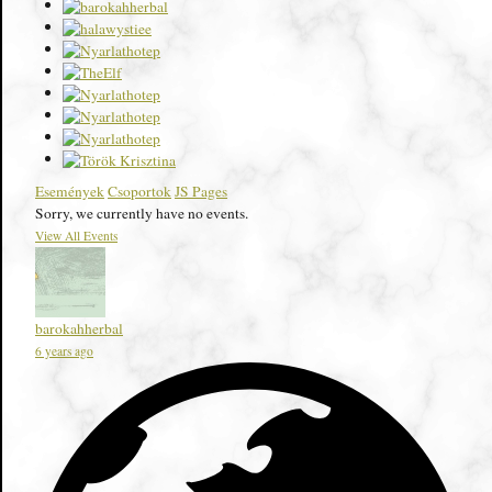
Események
Csoportok
JS Pages
Sorry, we currently have no events.
View All Events
barokahherbal
6 years ago