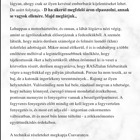
lágyan, ahogy csak az ilyen kevéssé emberbarát kijelentéseket lehet.
D ha sikerül megfelelő áron elpasszolni, annak
De azért folytatja. -
se vagyok ellenére. Majd meglátjuk.,
Lehuppan a motorháztetőre, és onnan, a lábát lógázva nézi végig,
amint az ágrólszakadtak elősorjáznak a fedezékükből. A szemén
látszik, hogy máris derűsen számolgat és felméri leendő (khm)
üzletfelei adottságait. Mikor mind előkerül, ő is is odabattyog a többi
említésre méltóval a legintelligensebbnek tűnőkhöz, hogy
tájékoztassák őket a helyzetükről: ebben örömmel ki is veszi a
közvetlen részét, derűsen magyarázva, hogy RASZtalan felebarátaik
végre a nagyfiúkkal egy pályán játszhatnak. Persze ha nem teszik, az se
baj, de a katonák ingerlékeny teremtmények... Rajong az ilyen
helyzetekért. Valószínűleg nem hal bele, ráadásul megvan a tehetsége,
hogy néhány könnyed, csevegő tónusú mondattal érzékeltesse,
pontosan mennyire is fenyegetve vannak a beszélgetőpartnerei. A
fegyveres fenyegetés előtt mindig ott kell legyen a fegyvertelen
fenyegetés is, és most ezt adja elő - szigorúan cukormentes
változatban, itt és most bűn lenne túltolni - a zökkenőmentes
együttműködés érdekében.
A technikai részleteket megkapja Csavaranyu.