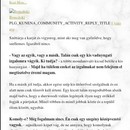
Read More...
Boncdoki
PLG_KUNENA_COMMUNITY_ACTIVITY_REPLY_TITLE
9 years
ago
Széttárja a karját és vigyorog, mint aki meg van győződve, hogy
szellemes. Igazából nincs.
- Vagy az egyik, vagy a másik. Talán csak egy kis vadnyugati
izgalomra vágyik. Ki tudja?
- a többi mondanivaló kicsal belőle e kis
Majd ha túlélem ezeket az izgalmakat nem felejtem el
hunyorgást. -
megtisztelve érezni magam.
Ha a másik jól tudja, akkor egész szép kis ütőerővel szolgálnak és ez
alatt nem csak tűzerőt kell érteni. Egy kicsit talán nyugodtabban alszik
majd tudva, hogy a sherwoodi vidám legények ilyen nagy erőkkel
fogják a pártjukat. Minél többen és minél jobbak közte és a repülő
ólom között, ugyebár.
Komoly-e? Még fogalmam sincs. Én csak egy szegény középvezető
vagyok.
- sajnálkozó képet vág, de ne annyira, hogy komolynak