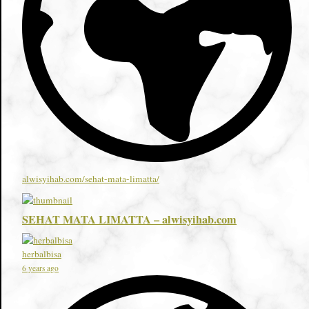
alwisyihab.com/sehat-mata-limatta/
SEHAT MATA LIMATTA – alwisyihab.com
herbalbisa
6 years ago