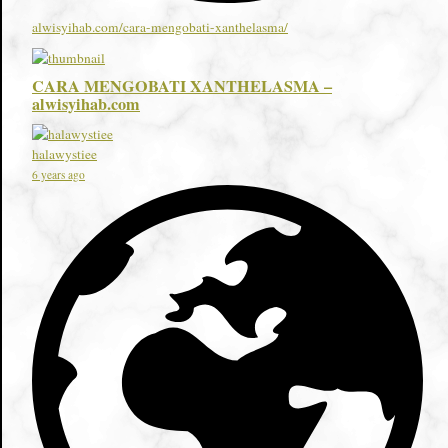
alwisyihab.com/cara-mengobati-xanthelasma/
CARA MENGOBATI XANTHELASMA –
alwisyihab.com
halawystiee
6 years ago