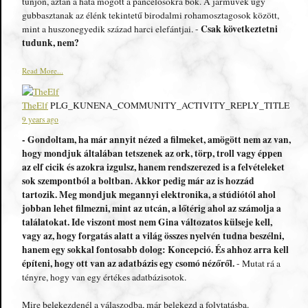
tűnjön, aztán a háta mögött a páncélosokra bök. A járművek úgy
gubbasztanak az élénk tekintetű birodalmi rohamosztagosok között,
Csak következtetni
mint a huszonegyedik század harci elefántjai. -
tudunk, nem?
Read More...
TheElf
PLG_KUNENA_COMMUNITY_ACTIVITY_REPLY_TITLE
9 years ago
- Gondoltam, ha már annyit nézed a filmeket, amögött nem az van,
hogy mondjuk általában tetszenek az ork, törp, troll vagy éppen
az elf cicik és azokra izgulsz, hanem rendszerezed is a felvételeket
sok szempontból a boltban. Akkor pedig már az is hozzád
tartozik. Meg mondjuk megannyi elektronika, a stúdiótól ahol
jobban lehet filmezni, mint az utcán, a lőtérig ahol az számolja a
találatokat. Ide viszont most nem Gina változatos külseje kell,
vagy az, hogy forgatás alatt a világ összes nyelvén tudna beszélni,
hanem egy sokkal fontosabb dolog: Koncepció. És ahhoz arra kell
építeni, hogy ott van az adatbázis egy csomó nézőről.
- Mutat rá a
tényre, hogy van egy értékes adatbázisotok.
Mire belekezdenél a válaszodba, már belekezd a folytatásba.