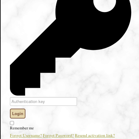
Login
Remember me
Forgot Username?
Forgot Password?
Resend activation link?