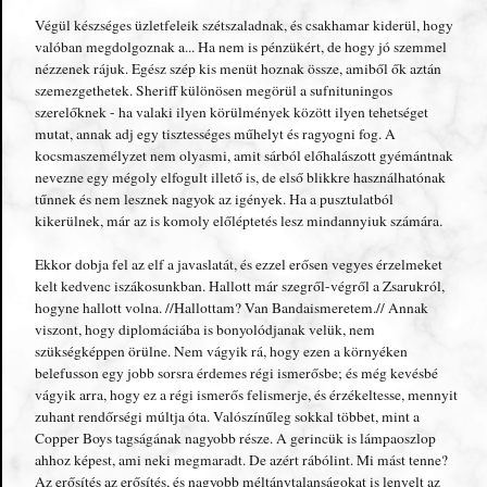
Végül készséges üzletfeleik szétszaladnak, és csakhamar kiderül, hogy
valóban megdolgoznak a... Ha nem is pénzükért, de hogy jó szemmel
nézzenek rájuk. Egész szép kis menüt hoznak össze, amiből ők aztán
szemezgethetek. Sheriff különösen megörül a sufnituningos
szerelőknek - ha valaki ilyen körülmények között ilyen tehetséget
mutat, annak adj egy tisztességes műhelyt és ragyogni fog. A
kocsmaszemélyzet nem olyasmi, amit sárból előhalászott gyémántnak
nevezne egy mégoly elfogult illető is, de első blikkre használhatónak
tűnnek és nem lesznek nagyok az igények. Ha a pusztulatból
kikerülnek, már az is komoly előléptetés lesz mindannyiuk számára.
Ekkor dobja fel az elf a javaslatát, és ezzel erősen vegyes érzelmeket
kelt kedvenc iszákosunkban. Hallott már szegről-végről a Zsarukról,
hogyne hallott volna. //Hallottam? Van Bandaismeretem.// Annak
viszont, hogy diplomáciába is bonyolódjanak velük, nem
szükségképpen örülne. Nem vágyik rá, hogy ezen a környéken
belefusson egy jobb sorsra érdemes régi ismerősbe; és még kevésbé
vágyik arra, hogy ez a régi ismerős felismerje, és érzékeltesse, mennyit
zuhant rendőrségi múltja óta. Valószínűleg sokkal többet, mint a
Copper Boys tagságának nagyobb része. A gerincük is lámpaoszlop
ahhoz képest, ami neki megmaradt. De azért rábólint. Mi mást tenne?
Az erősítés az erősítés, és nagyobb méltánytalanságokat is lenyelt az