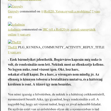
Gergely
commented on
(t)Roll20: Vajon egyedi a probléma?
7 years
ago
icdadmin
commented on
IRC-től a Roll20-ig, asztali szerepjáték
online
9 years ago
TheElf
PLG_KUNENA_COMMUNITY_ACTIVITY_REPLY_TITLE
9 years ago
- Ezek bármelyiket jelenthetik. Bogárváros kapcsán még nuke is
volt, de rendcsinálás nem lett. Nekünk most az ellenkezője kellene.
Ne legyen nuke, rend viszont igen. Oké, lesz harc,
sokakat el kell kapni. De a harc, a vérengzés nem mindig jó. Az
ellenség is könnyen toboroz a brutalitásra mutatva, és a háttérzaj
kérdésen is ront. A tűzerő így nem beszédes.
Ven némi igazság a felvetésben, de nektek is a háttérzaj csökkentéséről,
nyomozásról beszélt Aika, így gyanítod, hogy rendcsinálás a cél. A
nagyobb baj, hogy azt viszont tudod, hogy ez jóval nehezebb feladat.
De nyilván ezért van az erősítésben olyan aki a nyomozásban is tud