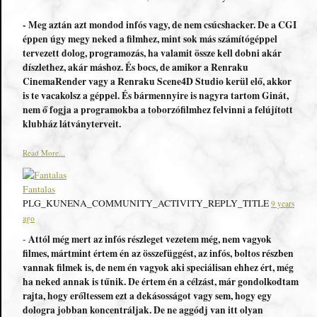
- Meg aztán azt mondod infós vagy, de nem csúcshacker. De a CGI
éppen úgy megy neked a filmhez, mint sok más számítógéppel
tervezett dolog, programozás, ha valamit össze kell dobni akár
díszlethez, akár máshoz. És bocs, de amikor a Renraku
CinemaRender vagy a Renraku Scene4D Studio kerül elő, akkor
is te vacakolsz a géppel. És bármennyire is nagyra tartom Ginát,
nem ő fogja a programokba a toborzófilmhez felvinni a felújított
klubház látványterveit.
Read More...
Fantalas
PLG_KUNENA_COMMUNITY_ACTIVITY_REPLY_TITLE
9 years
ago
Attól még mert az infós részleget vezetem még, nem vagyok
-
filmes, mártmint értem én az összefüggést, az infós, boltos részben
vannak filmek is, de nem én vagyok aki speciálisan ehhez ért, még
ha neked annak is tűnik. De értem én a célzást, már gondolkodtam
rajta, hogy erőltessem ezt a dekásosságot vagy sem, hogy egy
dologra jobban koncentráljak. De ne aggódj van itt olyan