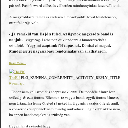
pár szó. Fast forward előre, és vélhetően mindannyiukat leszerződtetik.
A megszólításra felnéz és szélesen elmosolyodik. Jóval fesztelenebb,
mint fél órája volt.
- Ja, remekül van. És jó a füled. Az ügynök megkezdte bandás
napjait.
- vigyorog. Láthatóan csiklandozza a humorérzékét a
Vagy mi csaptunk föl zupásnak. Döntsd el magad.
szituáció. -
Mindenesetre nagyszabású rendcsinálás van a láthatáron.
Read More...
TheElf
PLG_KUNENA_COMMUNITY_ACTIVITY_REPLY_TITLE
9 years ago
- Ehhez nem kell szociális adeptusnak lenni. De többféle filmre lesz
szükség, és ez a fontos. Ellenben, te vagy a banda egyik fontos filmese,
nem ártana, ha lenne ötleted rá neked is. Ugyanis a csajos ötletek amik
a vonzerőnkre építenek nem mindig működnek. Leginkább akkor nem,
ha éppen bandacsajokra is szükség van.
Egy pillanat szünetet hagy.