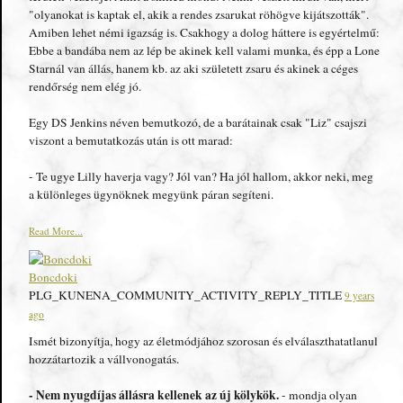
"olyanokat is kaptak el, akik a rendes zsarukat röhögve kijátszották".
Amiben lehet némi igazság is. Csakhogy a dolog háttere is egyértelmű:
Ebbe a bandába nem az lép be akinek kell valami munka, és épp a Lone
Starnál van állás, hanem kb. az aki született zsaru és akinek a céges
rendőrség nem elég jó.
Egy DS Jenkins néven bemutkozó, de a barátainak csak "Liz" csajszi
viszont a bemutatkozás után is ott marad:
- Te ugye Lilly haverja vagy? Jól van? Ha jól hallom, akkor neki, meg
a különleges ügynöknek megyünk páran segíteni.
Read More...
Boncdoki
PLG_KUNENA_COMMUNITY_ACTIVITY_REPLY_TITLE
9 years
ago
Ismét bizonyítja, hogy az életmódjához szorosan és elválaszthatatlanul
hozzátartozik a vállvonogatás.
- Nem nyugdíjas állásra kellenek az új kölykök.
- mondja olyan