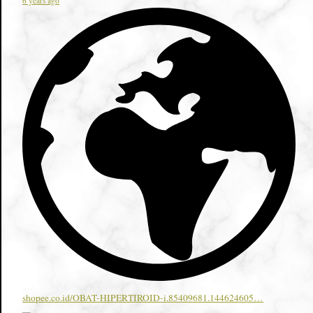
6 years ago
shopee.co.id/OBAT-HIPERTIROID-i.85409681.144624605…