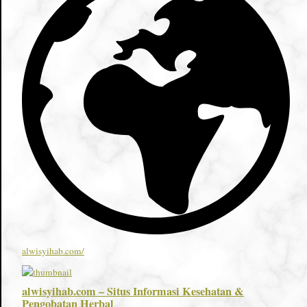
alwisyihab.com/
alwisyihab.com – Situs Informasi Kesehatan &
Pengobatan Herbal