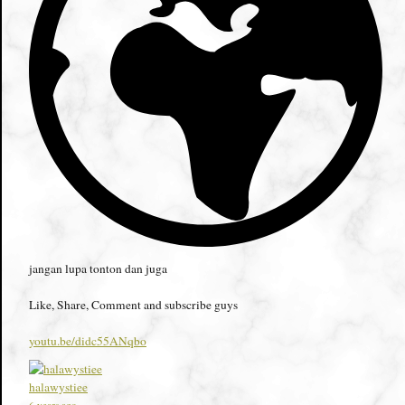
jangan lupa tonton dan juga
Like, Share, Comment and subscribe guys
youtu.be/didc55ANqbo
halawystiee