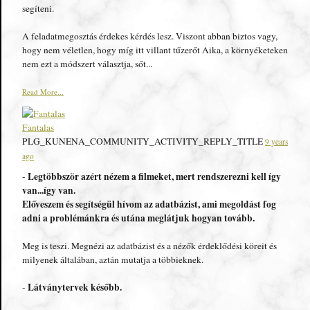
segíteni.
A feladatmegosztás érdekes kérdés lesz. Viszont abban biztos vagy,
hogy nem véletlen, hogy míg itt villant tűzerőt Aika, a környéketeken
nem ezt a módszert választja, sőt...
Read More...
Fantalas
PLG_KUNENA_COMMUNITY_ACTIVITY_REPLY_TITLE
9 years
ago
Legtöbbször azért nézem a filmeket, mert rendszerezni kell így
-
van...így van.
Előveszem és segítségül hívom az adatbázist, ami megoldást fog
adni a problémánkra és utána meglátjuk hogyan tovább.
Meg is teszi. Megnézi az adatbázist és a nézők érdeklődési köreit és
milyenek általában, aztán mutatja a többieknek.
Látványtervek később.
-