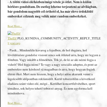
A többi videó elé/közben/mögé tétele jó ötlet. Nem is külön
-
bérlésre gondoltam. De esetleg lehetne terjeszteni az alvilágban,
bár gondolom nagyobb cél érthető el, ha már eleve érdeklődő
embereket célzunk meg velük mint random emberkéket.
Read More...
TheElf
PLG_KUNENA_COMMUNITY_ACTIVITY_REPLY_TITLE
9 years ago
- Pasik... Mindenféle kavarog a fejedben, de hol dugásra, hol
lövöldözésre gondolsz viszont nincs sok ötleted arra, hogy mi legyen a
filmben. Vagy inkább a filmekben. Tök jó, de ki az aki nézni fogja a
videót? Hol fogja nézni? Te vagy a nagy szociális adeptus, és pont az
emberekre nem kérdezel rá magadban és arra, hogy hogyan fogjuk
elérni őket. Mert nem hiszem, hogy a helyi adón akarunk venni a
legolcsóbb időpontban reklámidőt. Kerül toborzófilm a következő
eladásra szánt video elé, mögé... Kerülhet koncertfelvételhez, sport
témához, sok helyre tehető toborzó anyag. És nem egyforma kell
mindenhova.
Read More...