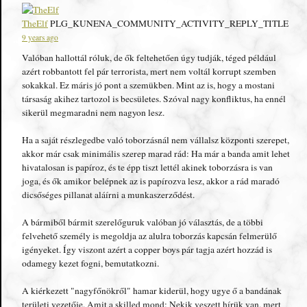
TheElf
PLG_KUNENA_COMMUNITY_ACTIVITY_REPLY_TITLE
9 years ago
Valóban hallottál róluk, de ők feltehetően úgy tudják, téged például
azért robbantott fel pár terrorista, mert nem voltál korrupt szemben
sokakkal. Ez máris jó pont a szemükben. Mint az is, hogy a mostani
társaság akihez tartozol is becsületes. Szóval nagy konfliktus, ha ennél
sikerül megmaradni nem nagyon lesz.
Ha a saját részlegedbe való toborzásnál nem vállalsz központi szerepet,
akkor már csak minimális szerep marad rád: Ha már a banda amit lehet
hivatalosan is papíroz, és te épp tiszt lettél akinek toborzásra is van
joga, és ők amikor belépnek az is papírozva lesz, akkor a rád maradó
dicsőséges pillanat aláírni a munkaszerződést.
A bármiből bármit szerelőguruk valóban jó választás, de a többi
felvehető személy is megoldja az alulra toborzás kapcsán felmerülő
igényeket. Így viszont azért a copper boys pár tagja azért hozzád is
odamegy kezet fogni, bemutatkozni.
A kiérkezett "nagyfőnökről" hamar kiderül, hogy ugye ő a bandának
területi vezetője. Amit a skilled mond: Nekik veszett hírük van, mert