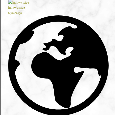
halawystiee
6 years ago