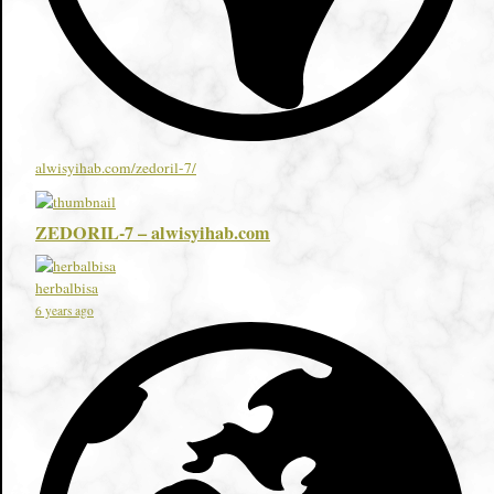
alwisyihab.com/zedoril-7/
ZEDORIL-7 – alwisyihab.com
herbalbisa
6 years ago