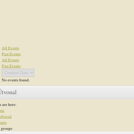
All Events
Past Events
All Events
Past Events
No events found.
Útvonal
 are here:
me
mSocial
oups
 groups