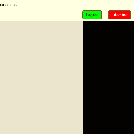
our device.
I agree
I decline