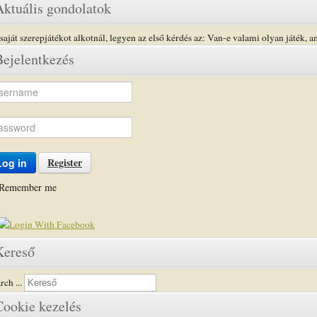
Aktuális gondolatok
saját szerepjátékot alkotnál, legyen az első kérdés az: Van-e valami olyan játék, a
Bejelentkezés
Register
Log in
Remember me
Kereső
rch ...
Cookie kezelés