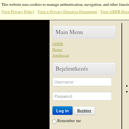
This website uses cookies to manage authentication, navigation, and other functi
View Privacy Policy
View e-Privacy Directive Documents
View GDPR Doc
Main Menu
GDPR
Home
JomSocial
Bejelentkezés
Register
Log in
Remember me