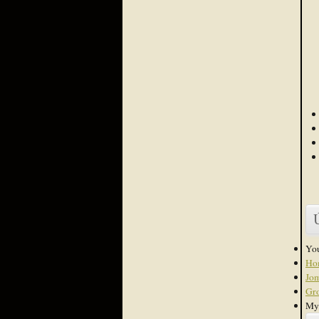
You
Ho
Jo
Gr
My