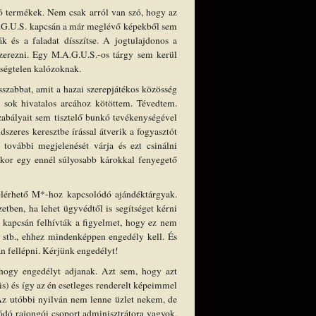
ó termékek. Nem csak arról van szó, hogy az
.A.G.U.S. kapcsán a már meglévő képekből sem
k és a faladat dísszítse. A jogtulajdonos a
 szerezni. Egy M.A.G.U.S.-os tárgy sem kerül
ességtelen kalózoknak.
szabbat, amit a hazai szerepjátékos közösség
 sok hivatalos arcához kötöttem. Tévedtem.
szabályait sem tisztelő bunkó tevékenységével
szeres keresztbe írással átverik a fogyasztót
 további megjelenését várja és ezt csinálni
akkor egy ennél súlyosabb károkkal fenyegető
elérhető M*-hoz kapcsolódó ajándéktárgyak.
etben, ha lehet ügyvédtől is segítséget kérni
et kapcsán felhívták a figyelmet, hogy ez nem
, stb., ehhez mindenképpen engedély kell. És
án fellépni. Kérjünk engedélyt!
hogy engedélyt adjanak. Azt sem, hogy azt
s) és így az én esetleges renderelt képeimmel
Az utóbbi nyilván nem lenne üzlet nekem, de
ódó rajongói csoport adminisztrátora vagyok.