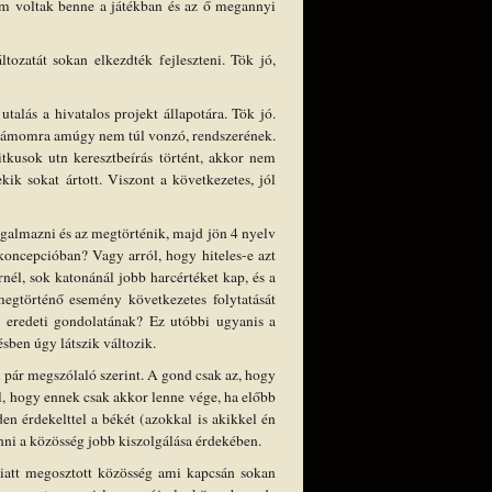
sem voltak benne a játékban és az ő megannyi
ozatát sokan elkezdték fejleszteni. Tök jó,
utalás a hivatalos projekt állapotára. Tök jó.
 számomra amúgy nem túl vonzó, rendszerének.
itkusok utn keresztbeírás történt, akkor nem
k sokat ártott. Viszont a következetes, jól
galmazni és az megtörténik, majd jön 4 nyelv
oncepcióban? Vagy arról, hogy hiteles-e azt
él, sok katonánál jobb harcértéket kap, és a
megtörténő esemény következetes folytatását
z eredeti gondolatának? Ez utóbbi ugyanis a
sben úgy látszik változik.
i pár megszólaló szerint. A gond csak az, hogy
l, hogy ennek csak akkor lenne vége, ha előbb
n érdekelttel a békét (azokkal is akikkel én
ni a közösség jobb kiszolgálása érdekében.
iatt megosztott közösség ami kapcsán sokan