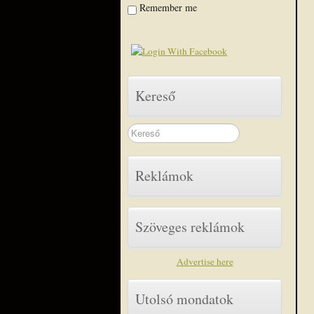
Remember me
Kereső
Search
...
Reklámok
Szöveges reklámok
Advertise here
Utolsó mondatok