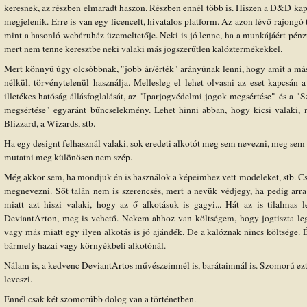
keresnek, az részben elmaradt haszon. Részben ennél több is. Hiszen a D&D kapc
megjelenik. Erre is van egy licencelt, hivatalos platform. Az azon lévő rajongó
mint a hasonló webáruház üzemeltetője. Neki is jó lenne, ha a munkájáért pénz
mert nem tenne keresztbe neki valaki más jogszerűtlen kalóztermékekkel.
Mert könnyű úgy olcsóbbnak, "jobb ár/érték" arányúnak lenni, hogy amit a más
nélkül, törvénytelenül használja. Mellesleg el lehet olvasni az eset kapcsá
illetékes hatóság állásfoglalását, az "Iparjogvédelmi jogok megsértése" és a 
megsértése" egyaránt bűncselekmény. Lehet hinni abban, hogy kicsi valaki, n
Blizzard, a Wizards, stb.
Ha egy designt felhasznál valaki, sok eredeti alkotót meg sem nevezni, meg sem 
mutatni meg különösen nem szép.
Még akkor sem, ha mondjuk én is használok a képeimhez vett modeleket, stb. Cs
megnevezni. Sőt talán nem is szerencsés, mert a nevük védjegy, ha pedig ar
miatt azt hiszi valaki, hogy az ő alkotásuk is gagyi... Hát az is tilalmas
DeviantArton, meg is vehető. Nekem ahhoz van költségem, hogy jogtiszta le
vagy más miatt egy ilyen alkotás is jó ajándék. De a kalóznak nincs költsége. É
bármely hazai vagy környékbeli alkotónál.
Nálam is, a kedvenc DeviantArtos művészeimnél is, barátaimnál is. Szomorú ezt 
leveszi.
Ennél csak két szomorúbb dolog van a történetben.