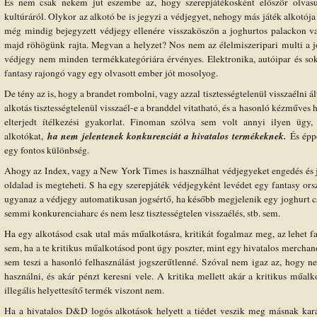
És nem csak nekem jut eszembe az, hogy szerepjátékosként először olvasu
kultúráról. Olykor az alkotó be is jegyzi a védjegyet, nehogy más játék alkotója e
még mindig bejegyzett védjegy ellenére visszaköszön a joghurtos palackon 
majd röhögünk rajta. Megvan a helyzet? Nos nem az élelmiszeripari multi a j
védjegy nem minden termékkategóriára érvényes. Elektronika, autóipar és sok
fantasy rajongó vagy egy olvasott ember jót mosolyog.
De tény az is, hogy a brandet rombolni, vagy azzal tisztességtelenül visszaélni á
alkotás tisztességtelenül visszaél-e a branddel vitatható, és a hasonló kézműves 
elterjedt ítélkezési gyakorlat. Finoman szólva sem volt annyi ilyen üg
ha nem jelentenek konkurenciát a hivatalos termékeknek.
alkotókat,
És épp
egy fontos különbség.
Ahogy az Index, vagy a New York Times is használhat védjegyeket engedés és jog
oldalad is megteheti. S ha egy szerepjáték védjegyként levédet egy fantasy or
ugyanaz a védjegy automatikusan jogsértő, ha később megjelenik egy joghurt 
semmi konkurenciaharc és nem lesz tisztességtelen visszaélés, stb. sem.
Ha egy alkotásod csak utal más műalkotásra, kritikát fogalmaz meg, az lehet fai
sem, ha a te kritikus műalkotásod pont úgy poszter, mint egy hivatalos merchand
sem teszi a hasonló felhasználást jogszerűtlenné. Szóval nem igaz az, hogy ne
használni, és akár pénzt keresni vele. A kritika mellett akár a kritikus műalko
illegális helyettesítő termék viszont nem.
Ha a hivatalos D&D logós alkotások helyett a tiédet veszik meg másnak ka