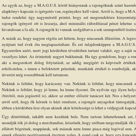
Az egyik az, hogy a M.A.G.U.S. körül hiányoznak a rajongóknak szánt hasonl
alapkönyv kapcsán is ígérgetés van, regényekre kell várni. Arról is, hogy a M
tudsz rendelni úgy nagyméretű printet, hogy azt megrendelésre kinyomtatjá
rajongók igényeit ott is leszarja, ahol minimális ráfordítással pénzt lehetne
hivatalosan a fa alá. A rajongók ki vannak szolgáltatva a sok szempontból tiszt
A másik az, hogy nagyon régóta azt hittem, hogy nincsenek illúzióim. A legros
nyújtani tud évek óta megtapasztaltam. És ezt tulajdonképpen a M.A.G.U.S.
Egyszerűen azért, mert jogi kérdésben tévedésben tartani valakit, egy a saját 
veszélyes lehet. Az érintettek nagyot bukhatnak. Ha úgy gondolom, hogy a rend
aki a megszokott dolog folytatását, az addig megígért és képviselt értékek
erkölcstelen, s innen a befektetett pénzünk, munkánk értékét is rombolják, 
átverést még rosszabbnak kell tartanom.
Nekünk is feltűnt, hogy karácsony van. Nekünk is feltűnt, hogy nincsenek 
Nekünk is feltűnt, hogy jó lenne, ha lenne ilyesmi. De nyilván egy ilyen helyz
(bírótól, más jogásztól is), akkor az ember először tanácsot kér. Nos a helyz
arról szól, hogy ők kérnek is házi rendszer, a rajongói anyagokat támogatják
ebben a kérdésben lesz olyan akinek akár kötelessége is lehet a védjegyek kapcs
Úgy döntöttünk, inkább nem kezdünk bele. Nem tartom lehetetlennek azt, 
mondják tök jó dolog a merchandise, köszönik, hogy szóltam megcsinálják ők (i
ellátott bögrének, mappának, sok másnak nem lenne piaca még logóval sem. 
ennek ellenére pozitívumnak éreztem volna. A gond csak az, hogy egy kapcsol