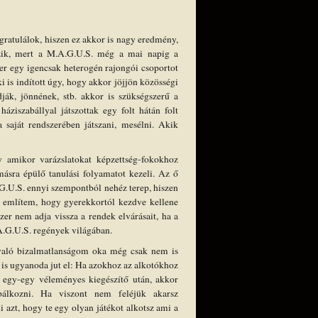
gratulálok, hiszen ez akkor is nagy eredmény,
szik, mert a M.A.G.U.S. még a mai napig a
er egy igencsak heterogén rajongói csoportot
i is indított úgy, hogy akkor jöjjön közösségi
ják, jönnének, stb. akkor is szükségszerű a
áziszabállyal játszottak egy folt hátán folt
 saját rendszerében játszani, mesélni. Akik
y amikor varázslatokat képzettség-fokokhoz
másra épülő tanulási folyamatot kezeli. Az ő
.G.U.S. ennyi szempontból nehéz terep, hiszen
s említem, hogy gyerekkortól kezdve kellene
zer nem adja vissza a rendek elvárásait, ha a
A.G.U.S. regények világában.
 való bizalmatlanságom oka még csak nem is
is ugyanoda jut el: Ha azokhoz az alkotókhoz
l egy-egy véleményes kiegészítő után, akkor
óbálkozni. Ha viszont nem feléjük akarsz
 azt, hogy te egy olyan játékot alkotsz ami a