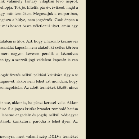
nk valamely fantasy világban lévő népről,
llopja. Tök jó. Eltelik pár év, évtized, majd a
vagy más terméken. Megosztjuk a csoportban,
ogásza a hülye, nem jogsértők. Csak éppen a
 más hozott össze véletlenül ilyet, amin egy
ltalában is tilos. Azt, hogy a hasonló kézműves
használat kapcsán nem alakult ki széles körben
y, mert nagyon kevesen perelik a kézműves
en így a szerzői jogi védelem kapcsán is van
díjfizetés nélkül például kritikára, úgy a te
szágnevet, akkor nem lehet azt mondani, hogy
csomagolásán. Az adott termékek között nincs
r use, akkor is, ha pénzt keresel vele. Akkor
ise. S a jogos kritika brandet romboló hatása
 lehetne engedély és jogdíj nélkül védjegyet
tások, karikatúra, paródia is lehet ilyen. Az
rácsonyra, mert valami szép D&D-s terméket