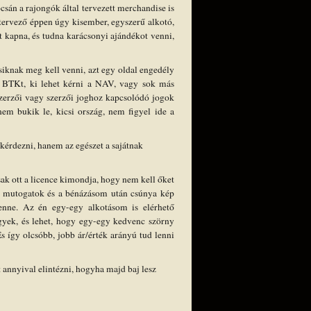
sán a rajongók által tervezett merchandise is
 tervező éppen úgy kisember, egyszerű alkotó,
t kapna, és tudna karácsonyi ajándékot venni,
iknak meg kell venni, azt egy oldal engedély
n a BTKt, ki lehet kérni a NAV, vagy sok más
"Szerzői vagy szerzői joghoz kapcsolódó jogok
em bukik le, kicsi ország, nem figyel ide a
kérdezni, hanem az egészet a sajátnak
ak ott a licence kimondja, hogy nem kell őket
ra mutogatok és a bénázásom után csúnya kép
 lenne. Az én egy-egy alkotásom is elérhető
gyek, és lehet, hogy egy-egy kedvenc szörny
s így olcsóbb, jobb ár/érték arányú tud lenni
annyival elintézni, hogyha majd baj lesz