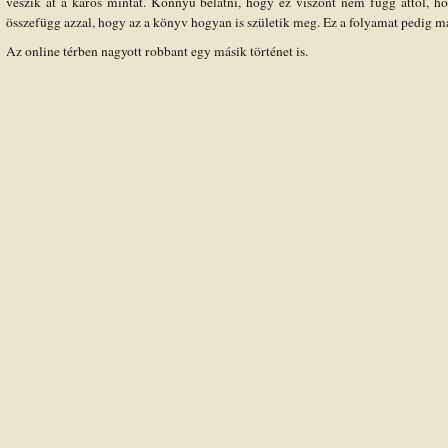
veszik át a káros mintát. Könnyű belátni, hogy ez viszont nem függ attól, h
összefügg azzal, hogy az a könyv hogyan is születik meg. Ez a folyamat pedig m
Az online térben nagyott robbant egy másik történet is.