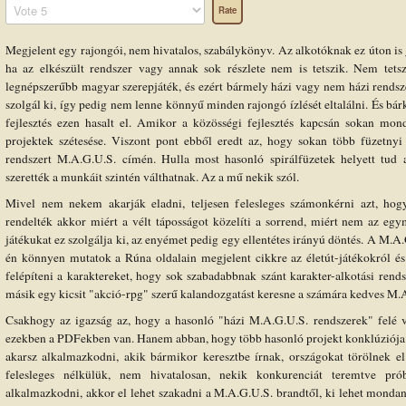
Please
Rate
Megjelent egy rajongói, nem hivatalos, szabálykönyv. Az alkotóknak ez úton is 
ha az elkészült rendszer vagy annak sok részlete nem is tetszik. Nem tet
legnépszerűbb magyar szerepjáték, és ezért bármely házi vagy nem házi rendsz
szolgál ki, így pedig nem lenne könnyű minden rajongó ízlését eltalálni. És bárk
fejlesztés ezen hasalt el. Amikor a közösségi fejlesztés kapcsán sokan mond
projektek szétesése. Viszont pont ebből eredt az, hogy sokan több füzetnyi h
rendszert M.A.G.U.S. címén. Hulla most hasonló spirálfüzetek helyett tud a
szerették a munkáit szintén válthatnak. Az a mű nekik szól.
Mivel nem nekem akarják eladni, teljesen felesleges számonkérni azt, hog
rendelték akkor miért a vélt táposságot közelíti a sorrend, miért nem az egy
játékukat ez szolgálja ki, az enyémet pedig egy ellentétes irányú döntés. A M.A
én könnyen mutatok a Rúna oldalain megjelent cikkre az életút-játékokról é
felépíteni a karaktereket, hogy sok szabadabbnak szánt karakter-alkotási rends
másik egy kicsit "akció-rpg" szerű kalandozgatást keresne a számára kedves M.
Csakhogy az igazság az, hogy a hasonló "házi M.A.G.U.S. rendszerek" felé
ezekben a PDFekben van. Hanem abban, hogy több hasonló projekt konklúziója 
akarsz alkalmazkodni, akik bármikor keresztbe írnak, országokat törölnek e
felesleges nélkülük, nem hivatalosan, nekik konkurenciát teremtve pr
alkalmazkodni, akkor el lehet szakadni a M.A.G.U.S. brandtől, ki lehet mondani