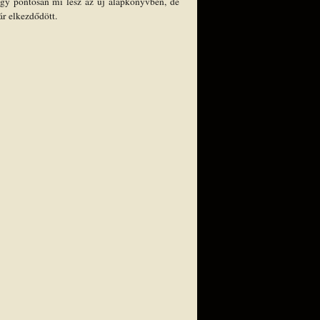
ogy pontosan mi lesz az új alapkönyvben, de
ár elkezdődött.