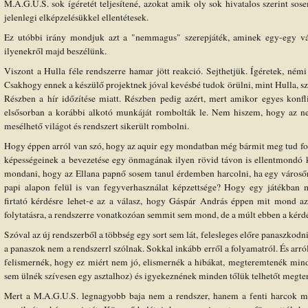
M.A.G.U.S. sok ígéretét teljesítené, azokat amik oly sok hivatalos szerint so
jelenlegi elképzelésükkel ellentétesek.
Ez utóbbi irány mondjuk azt a "nemmagus" szerepjáték, aminek egy-egy vált
ilyenekről majd beszélünk.
Viszont a Hulla féle rendszerre hamar jött reakció. Sejthetjük. Ígéretek, némi 
Csakhogy ennek a készülő projektnek jóval kevésbé tudok örülni, mint Hulla,
Részben a hír időzítése miatt. Részben pedig azért, mert amikor egyes konfl
elsősorban a korábbi alkotó munkáját rombolták le. Nem hiszem, hogy az neki
mesélhető világot és rendszert sikerült rombolni.
Hogy éppen arról van szó, hogy az aquir egy mondatban még bármit meg tud fo
képességeinek a bevezetése egy önmagának ilyen rövid távon is ellentmondó k
mondani, hogy az Ellana papnő sosem tanul érdemben harcolni, ha egy városőrn
papi alapon felül is van fegyverhasználat képzettsége? Hogy egy játékban 
firtató kérdésre lehet-e az a válasz, hogy Gáspár András éppen mit mond a
folytatásra, a rendszerre vonatkozóan semmit sem mond, de a múlt ebben a kérdé
Szóval az új rendszerből a többség egy sort sem lát, felesleges előre panaszkodn
a panaszok nem a rendszerrl szólnak. Sokkal inkább erről a folyamatról. És arró
felismernék, hogy ez miért nem jó, elismernék a hibákat, megteremtenék minde
sem ülnék szívesen egy asztalhoz) és igyekeznének minden tőlük telhetőt megten
Mert a M.A.G.U.S. legnagyobb baja nem a rendszer, hanem a fenti harcok m