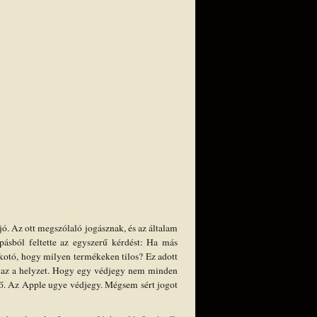
jó. Az ott megszólaló jogásznak, és az általam
ásból feltette az egyszerű kérdést: Ha más
lkotó, hogy milyen termékeken tilos? Ez adott
naz a helyzet. Hogy egy védjegy nem minden
dő. Az Apple ugye védjegy. Mégsem sért jogot