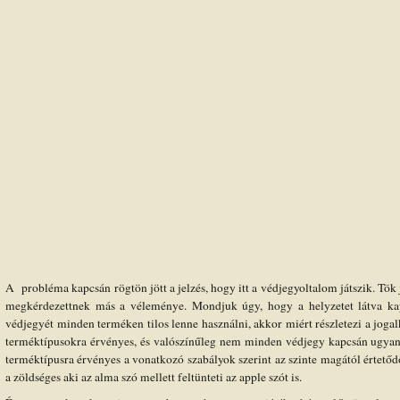
A probléma kapcsán rögtön jött a jelzés, hogy itt a védjegyoltalom játszik. Tök 
megkérdezettnek más a véleménye. Mondjuk úgy, hogy a helyzetet látva kap
védjegyét minden terméken tilos lenne használni, akkor miért részletezi a joga
terméktípusokra érvényes, és valószínűleg nem minden védjegy kapcsán ugya
terméktípusra érvényes a vonatkozó szabályok szerint az szinte magától értető
a zöldséges aki az alma szó mellett feltünteti az apple szót is.