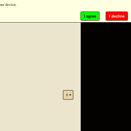
our device.
I agree
I decline