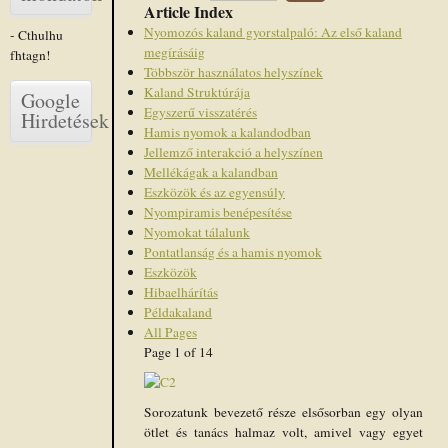
Article Index
Nyomozós kaland gyorstalpaló: Az első kaland
- Cthulhu
megírásáig
fhtagn!
Többször használatos helyszínek
Kaland Struktúrája
Google
Egyszerű visszatérés
Hirdetések
Hamis nyomok a kalandodban
Jellemző interakció a helyszínen
Mellékágak a kalandban
Eszközök és az egyensúly
Nyompiramis benépesítése
Nyomokat tálalunk
Pontatlanság és a hamis nyomok
Eszközök
Hibaelhárítás
Példakaland
All Pages
Page 1 of 14
Sorozatunk bevezető része elsősorban egy olyan
ötlet és tanács halmaz volt, amivel vagy egyet