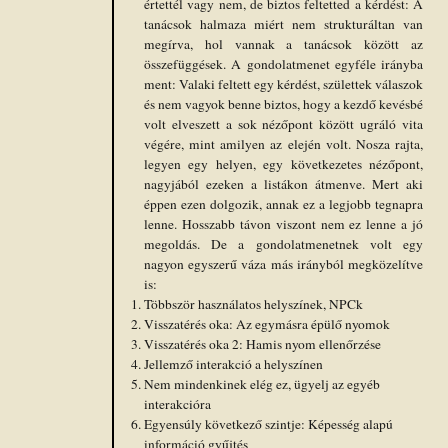
értettél vagy nem, de biztos feltetted a kérdést: A
tanácsok halmaza miért nem strukturáltan van
megírva, hol vannak a tanácsok között az
összefüggések. A gondolatmenet egyféle irányba
ment: Valaki feltett egy kérdést, születtek válaszok
és nem vagyok benne biztos, hogy a kezdő kevésbé
volt elveszett a sok nézőpont között ugráló vita
végére, mint amilyen az elején volt. Nosza rajta,
legyen egy helyen, egy következetes nézőpont,
nagyjából ezeken a listákon átmenve. Mert aki
éppen ezen dolgozik, annak ez a legjobb tegnapra
lenne. Hosszabb távon viszont nem ez lenne a jó
megoldás. De a gondolatmenetnek volt egy
nagyon egyszerű váza más irányból megközelítve
is:
Többször használatos helyszínek, NPCk
Visszatérés oka: Az egymásra épülő nyomok
Visszatérés oka 2: Hamis nyom ellenőrzése
Jellemző interakció a helyszínen
Nem mindenkinek elég ez, ügyelj az egyéb
interakcióra
Egyensúly következő szintje: Képesség alapú
információ gyűjtés