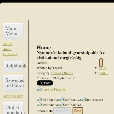
Main
Menu
GDPR
Home
Home
Nyomozós kaland gyorstalpaló: Az
JomSocial
első kaland megírásáig
Details
Reklámok
Written by
TheElf
Print
Category:
Call of Cthulhu
Email
Published: 19 September 2017
Szöveges
reklámok
Advertise here
Utolsó
Please Rate
mondatok