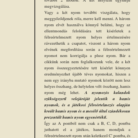
megvizsgálása.
Vagy a két nyom további viszgálata, hogy
meggyőződjenek róla, merre kell menni. A három
nyom elvét használva könnyű belátni, hogy az
ellentmondás feloldására tett kísérletek a
félreértelmezett nyom helyes értelmezésére
rávezethetik a csapatot, viszont a három nyom
elvének megfordítása során a félreértelmezett
nyomot nem korrigálja a plusz nyom. Bár a
cikkünk során nem foglalkozunk vele, de a két
nyom összeegyeztetésére tett kísérlet könnyen
eredményezhet újabb téves nyomokat, hiszen a
nem egy irányba mutató nyomok között nem lesz
helyes összhang, de helytelen vélt összhang, hamis
A nyomozós kalandok
nyom még lehet.
szükségszerű velejáróját jelentik a hamis
nyomok, és a játékosi félreértelmezés alapján
kreált hamis nyom és a mesélő által szándékosan
prezentált hamis nyom egyenértékű.
Így az A pontból nem csak a B, C, D, pontba
juthatott el a játékos, hanem mondjuk a
félreértelmezett nyom után keletkező C' pontba, és