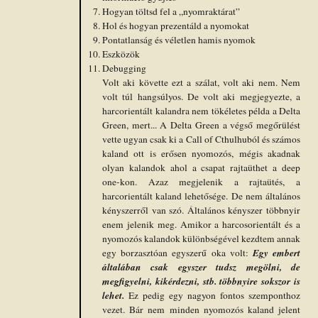
Hogyan töltsd fel a „nyomraktárat”
Hol és hogyan prezentáld a nyomokat
Pontatlanság és véletlen hamis nyomok
Eszközök
Debugging
Volt aki követte ezt a szálat, volt aki nem. Nem
volt túl hangsúlyos. De volt aki megjegyezte, a
harcorientált kalandra nem tökéletes példa a Delta
Green, mert... A Delta Green a végső megőrülést
vette ugyan csak ki a Call of Cthulhuból és számos
kaland ott is erősen nyomozós, mégis akadnak
olyan kalandok ahol a csapat rajtaüthet a deep
one-kon. Azaz megjelenik a rajtaütés, a
harcorientált kaland lehetősége. De nem általános
kényszerről van szó. Általános kényszer többnyir
enem jelenik meg. Amikor a harcosorientált és a
nyomozós kalandok különbségével kezdtem annak
Egy embert
egy borzasztóan egyszerű oka volt:
általában csak egyszer tudsz megölni, de
megfigyelni, kikérdezni, stb. többnyire sokszor is
lehet.
Ez pedig egy nagyon fontos szemponthoz
vezet. Bár nem minden nyomozós kaland jelent