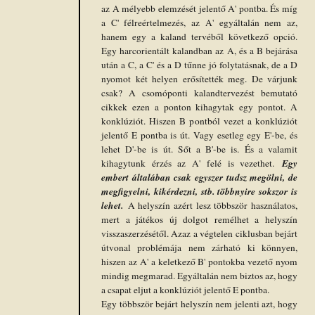
az A mélyebb elemzését jelentő A' pontba. És míg
a C' félreértelmezés, az A' egyáltalán nem az,
hanem egy a kaland tervéből következő opció.
Egy harcorientált kalandban az A, és a B bejárása
után a C, a C' és a D tűnne jó folytatásnak, de a D
nyomot két helyen erősítették meg. De várjunk
csak? A csomóponti kalandtervezést bemutató
cikkek ezen a ponton kihagytak egy pontot. A
konklúziót. Hiszen B pontból vezet a konklúziót
jelentő E pontba is út. Vagy esetleg egy E'-be, és
lehet D'-be is út. Sőt a B'-be is. És a valamit
Egy
kihagytunk érzés az A' felé is vezethet.
embert általában csak egyszer tudsz megölni, de
megfigyelni, kikérdezni, stb. többnyire sokszor is
lehet.
A helyszín azért lesz többször használatos,
mert a játékos új dolgot remélhet a helyszín
visszaszerzésétől. Azaz a végtelen ciklusban bejárt
útvonal problémája nem zárható ki könnyen,
hiszen az A' a keletkező B' pontokba vezető nyom
mindig megmarad. Egyáltalán nem biztos az, hogy
a csapat eljut a konklúziót jelentő E pontba.
Egy többször bejárt helyszín nem jelenti azt, hogy