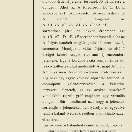
ott több érdemi jelentet tervezel. Jó példa erre a
dungeon. Ahol az A folyosóról, B, C, D, E
szobákba, és F továbbvezető folyosóra nyílik ajtó.
A csapat a dungeont az
A→B→A→C→A→D→A→E→A→F
sorrendben járja be, akkor érdemben azt
A→B→C→D→E→F sorrendben használja, ha az
A folyós ismételt meglátogatásánál nem lesz új
encounter. Mondjuk a váltás őrjárat, az eltűnő
őrséget kereső csapat, stb. ami új encountert
jelentene. Egy a korábbi csata romjai és az ott
fekvő holttestek által módosított A', majd A'' majd
A''' helyszínen. A csapat csökkenő erőforrásokkal
vág neki egy egyre kevésbé átjárható terepen. A
csomóponti kalandtervezésnél a kalandba
tervezett jelenetek, és az azokat összekötő
vonalakból rajzolt gráf majdnem egy virtuális
dungeon. Bár mondhatod azt, hogy a jelenetek
sorrendje a jeleneteket befolyásolja, és egyedivé
teszi a kaland ívét, sok esetben a konklúzió ezzel
ellentétes.
Egy nyomozós kalandnál számolsz azzal, hogy az
új információval felvértezett játékos karakter