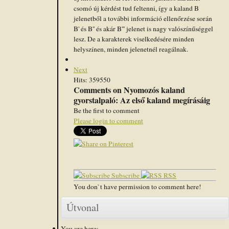
csomó új kérdést tud feltenni, így a kaland B
jelenetből a további információ ellenőrzése során
B' és B'' és akár B''' jelenet is nagy valószínűséggel
lesz. De a karakterek viselkedésére minden
helyszínen, minden jelenetnél reagálnak.
Next
Hits: 359550
Comments on Nyomozós kaland
gyorstalpaló: Az első kaland megírásáig
Be the first to comment
Please login to comment
Subscribe
RSS
You don`t have permission to comment here!
Útvonal
You are here: