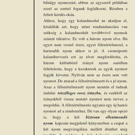
bűnügy nyomozást, ebben az egyszerű példában
ezzel az esettel fogunk foglalkozni. Részben a
feltett kérdés okán.
Ahhoz, hogy egy kalandmodul ne akadjon el,
kitalálták azt, hogy némi rendundanciára van
szükség a kalandmodult továbbvivő nyomok
számát tekintve. Ez volt a három nyom elve. Ha
egyet nem veszel észre, egyet félreértelmezel, a
harmadik nyom akkor is jó. A csomóponti
kalandtervezés ezt az elvet megfordította, és
három különböző irányú nyom esetében
feltételezte, hogy a karakterek az egyik nyomot
fogják követni. Nyilván nem az észre sem vett
nyomot. De marad a félreértelmezett és a jó nyom.
Azaz a félreértelmezett nyom mentén el tudnak
tetszőleges rossz irányba,
indulni
és ezekből az
irányokból vissza mutató nyomot nem tervez a
megoldás. A félreértelmezés ugyanis egy új hamis
nyomot ad a rendszerhez. De van egy olyan opció
biztosan ellentmondó
is, hogy a két
nyom
kapcsán megjelenő kényszerben a csapat a
két nyom megvizsgálása mellett dönthet még
további 2 módon: A két helyszín egyidejű