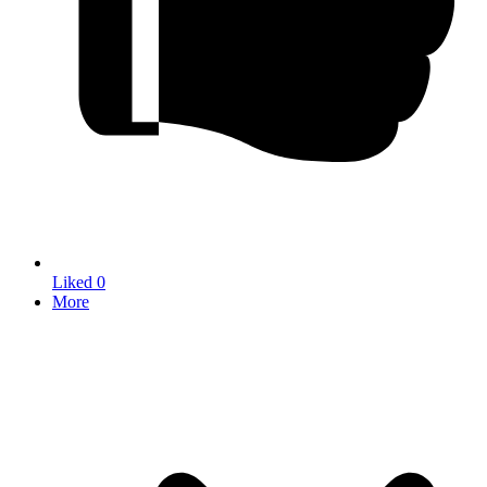
Liked
0
More