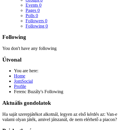
Events
0
Pages
0
Polls
0
Followers
0
Following
0
Following
You don't have any following
Útvonal
You are here:
Home
JomSocial
Profile
Ferenc Buzály's Following
Aktuális gondolatok
Ha saját szerepjátékot alkotnál, legyen az első kérdés az: Van-e
valami olyan játék, amivel játszanál, de nem elérhető a piacon?