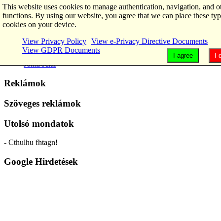
This website uses cookies to manage authentication, navigation, and o
functions. By using our website, you agree that we can place these typ
cookies on your device.
Main Menu
View Privacy Policy
View e-Privacy Directive Documents
GDPR
View GDPR Documents
Home
I agree
I 
JomSocial
Reklámok
Szöveges reklámok
Utolsó mondatok
- Cthulhu fhtagn!
Google Hirdetések